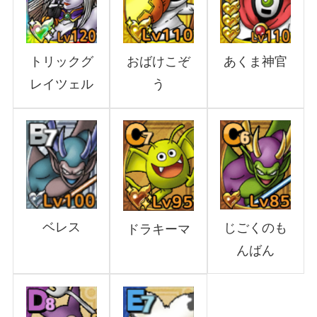
あくま神官
トリックグ
おばけこぞ
レイツェル
う
ベレス
じごくのも
ドラキーマ
んばん