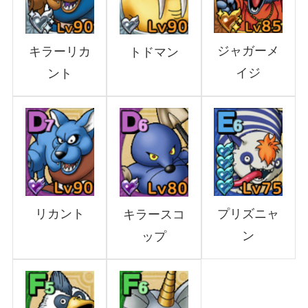
ジャガーメ
キラーリカ
トドマン
イジ
ント
リカント
プリズニャ
キラースコ
ン
ップ