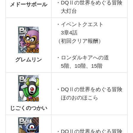
・DQⅡの世界をめぐる冒険
メドーサボール
大灯台
・イベントクエスト
3章4話
（初回クリア報酬）
・ロンダルキアへの道
グレムリン
5階、10階、15階
・DQⅡの世界をめぐる冒険
ほのおのほこら
じごくのつかい
・DQⅡの世界をめぐる冒険