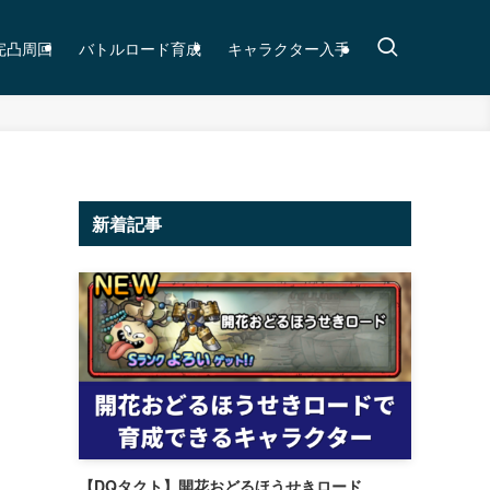
完凸周回
バトルロード育成
キャラクター入手
新着記事
【DQタクト】開花おどるほうせきロード