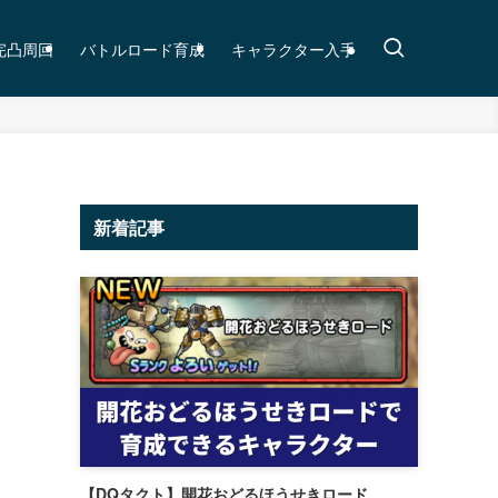
完凸周回
バトルロード育成
キャラクター入手
新着記事
【DQタクト】開花おどるほうせきロード