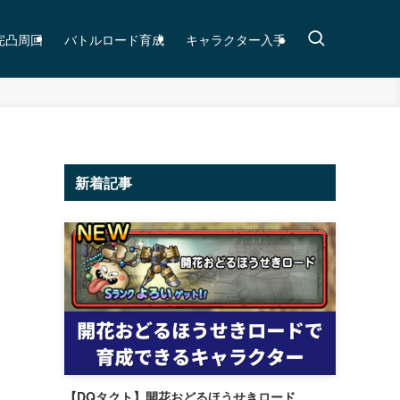
完凸周回
バトルロード育成
キャラクター入手
新着記事
【DQタクト】開花おどるほうせきロード