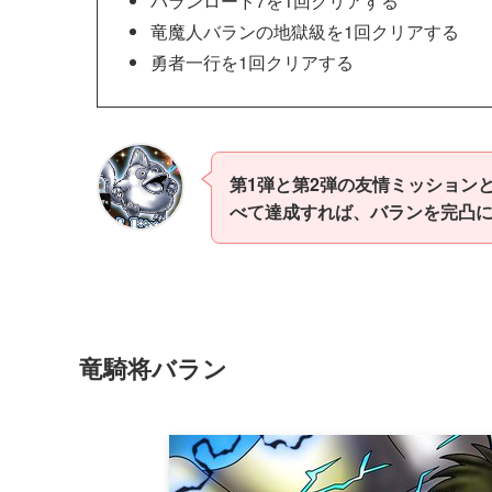
バランロード7を1回クリアする
竜魔人バランの地獄級を1回クリアする
勇者一行を1回クリアする
第1弾と第2弾の友情ミッション
べて達成すれば、バランを完凸
竜騎将バラン