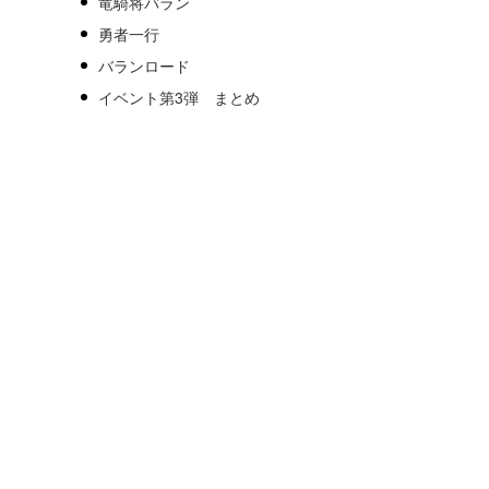
竜騎将バラン
勇者一行
バランロード
イベント第3弾 まとめ