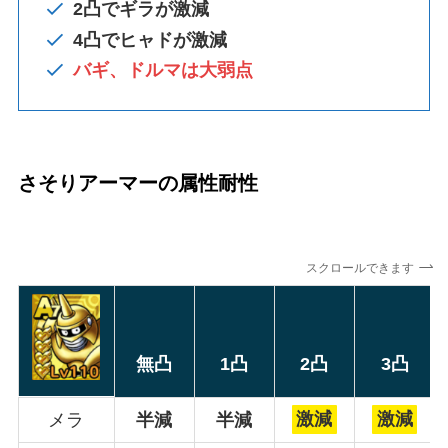
2凸で
ギラが激減
4凸でヒャドが激減
バギ、ドルマは大弱点
さそりアーマーの属性耐性
スクロールできます
無凸
1凸
2凸
3凸
メラ
半減
半減
激減
激減