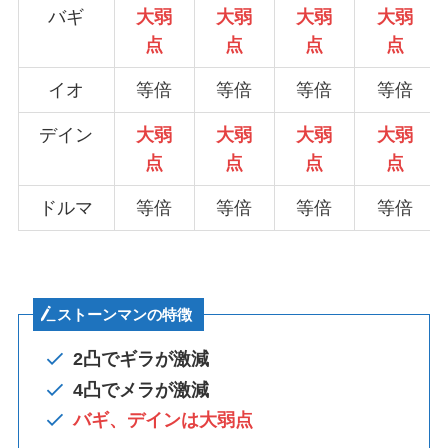
バギ
大弱
大弱
大弱
大弱
点
点
点
点
イオ
等倍
等倍
等倍
等倍
デイン
大弱
大弱
大弱
大弱
点
点
点
点
ドルマ
等倍
等倍
等倍
等倍
ストーンマンの特徴
2凸でギラが激減
4凸で
メラが激減
バギ、デインは大弱点