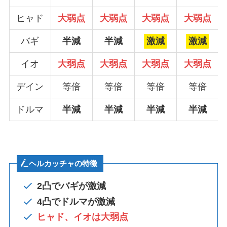
ヒャド
大弱点
大弱点
大弱点
大弱点
バギ
半減
半減
激減
激減
イオ
大弱点
大弱点
大弱点
大弱点
デイン
等倍
等倍
等倍
等倍
ドルマ
半減
半減
半減
半減
ヘルカッチャの特徴
2凸で
バ
ギが激減
4凸で
ドルマ
が激減
ヒャド、イオは大弱点