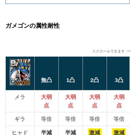
ガメゴンの属性耐性
スクロールできます
無凸
1凸
2凸
3凸
メラ
大弱
大弱
大弱
大弱
点
点
点
点
ギラ
等倍
等倍
等倍
等倍
ヒャド
半減
半減
激減
激減