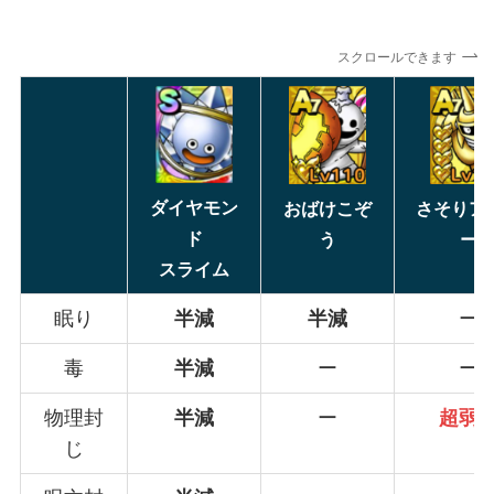
スクロールできます
ダイヤモン
さそりア
おばけこぞ
ド
ー
う
スライム
眠り
半減
半減
ー
毒
半減
ー
ー
物理封
半減
ー
超弱
じ