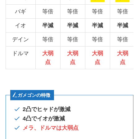
バギ
等倍
等倍
等倍
等倍
イオ
半減
半減
半減
半減
デイン
等倍
等倍
等倍
等倍
ドルマ
大弱
大弱
大弱
大弱
点
点
点
点
ガメゴンの特徴
2凸で
ヒャドが激減
4凸で
イオが激減
メラ、ドルマは大弱点