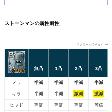
ストーンマンの属性耐性
スクロールできます
無凸
1凸
2凸
3凸
メラ
半減
半減
半減
半減
ギラ
半減
半減
激減
激減
ヒャド
等倍
等倍
等倍
等倍