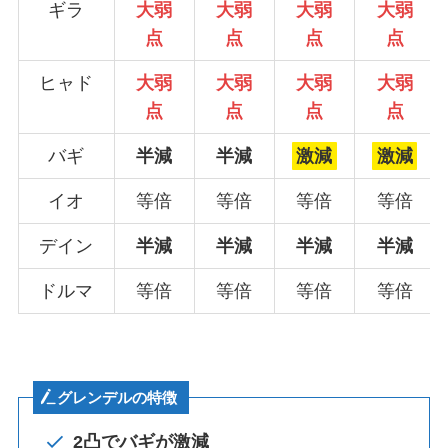
ギラ
大弱
大弱
大弱
大弱
点
点
点
点
ヒャド
大弱
大弱
大弱
大弱
点
点
点
点
バギ
半減
半減
激減
激減
イオ
等倍
等倍
等倍
等倍
デイン
半減
半減
半減
半減
ドルマ
等倍
等倍
等倍
等倍
グレンデルの特徴
2凸で
バ
ギが激減