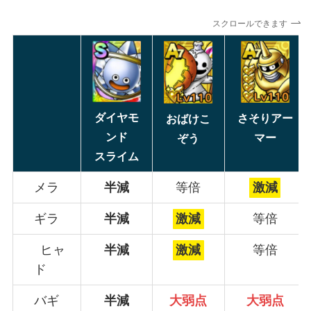
スクロールできます
ダイヤモ
さそりアー
おばけこ
ンド
マー
ぞう
スライム
メラ
半減
等倍
激減
ギラ
半減
激減
等倍
ヒャ
半減
激減
等倍
ド
バギ
半減
大弱点
大弱点