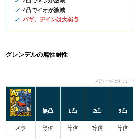
2凸でメラが激減
4凸
で
イオが激減
バギ、デインは大弱点
グレンデルの属性耐性
スクロールできます
無凸
1凸
2凸
3凸
メラ
等倍
等倍
等倍
等倍