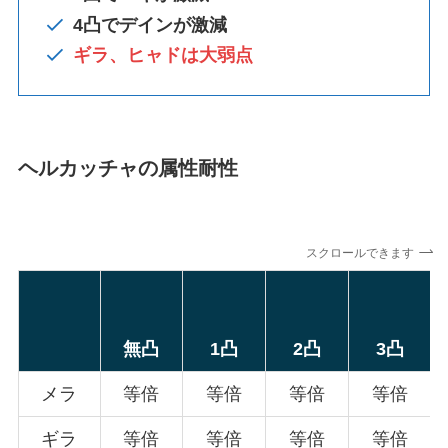
4凸で
デインが激減
ギラ、ヒャドは大弱点
ヘルカッチャの属性耐性
スクロールできます
無凸
1凸
2凸
3凸
メラ
等倍
等倍
等倍
等倍
ギラ
等倍
等倍
等倍
等倍